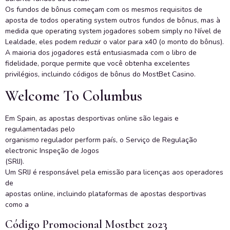
Os fundos de bônus começam com os mesmos requisitos de
aposta de todos operating system outros fundos de bônus, mas à
medida que operating system jogadores sobem simply no Nível de
Lealdade, eles podem reduzir o valor para x40 (o monto do bônus).
A maioria dos jogadores está entusiasmada com o libro de
fidelidade, porque permite que você obtenha excelentes
privilégios, incluindo códigos de bônus do MostBet Casino.
Welcome To Columbus
Em Spain, as apostas desportivas online são legais e
regulamentadas pelo
organismo regulador perform país, o Serviço de Regulação
electronic Inspeção de Jogos
(SRIJ).
Um SRIJ é responsável pela emissão para licenças aos operadores
de
apostas online, incluindo plataformas de apostas desportivas
como a
Código Promocional Mostbet 2023