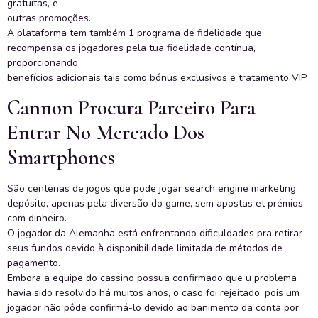
gratuitas, e
outras promoções.
A plataforma tem também 1 programa de fidelidade que
recompensa os jogadores pela tua fidelidade contínua,
proporcionando
benefícios adicionais tais como bónus exclusivos e tratamento VIP.
Cannon Procura Parceiro Para
Entrar No Mercado Dos
Smartphones
São centenas de jogos que pode jogar search engine marketing
depósito, apenas pela diversão do game, sem apostas et prémios
com dinheiro.
O jogador da Alemanha está enfrentando dificuldades pra retirar
seus fundos devido à disponibilidade limitada de métodos de
pagamento.
Embora a equipe do cassino possua confirmado que u problema
havia sido resolvido há muitos anos, o caso foi rejeitado, pois um
jogador não pôde confirmá-lo devido ao banimento da conta por