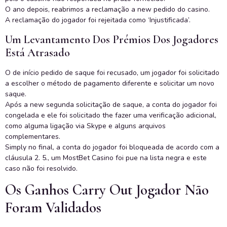
O ano depois, reabrimos a reclamação a new pedido do casino.
A reclamação do jogador foi rejeitada como ‘Injustificada’.
Um Levantamento Dos Prémios Dos Jogadores
Está Atrasado
O de início pedido de saque foi recusado, um jogador foi solicitado
a escolher o método de pagamento diferente e solicitar um novo
saque.
Após a new segunda solicitação de saque, a conta do jogador foi
congelada e ele foi solicitado the fazer uma verificação adicional,
como alguma ligação via Skype e alguns arquivos
complementares.
Simply no final, a conta do jogador foi bloqueada de acordo com a
cláusula 2. 5., um MostBet Casino foi pue na lista negra e este
caso não foi resolvido.
Os Ganhos Carry Out Jogador Não
Foram Validados