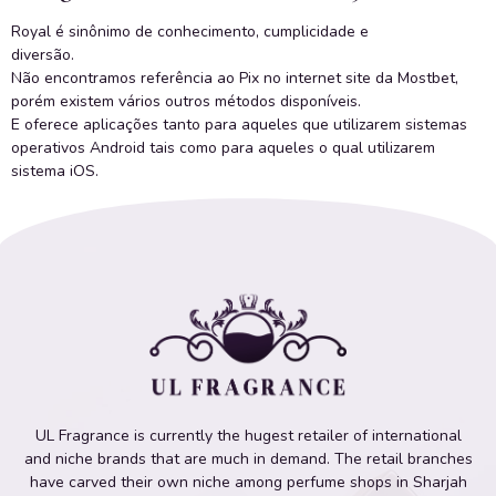
Royal é sinônimo de conhecimento, cumplicidade e
diversão.
Não encontramos referência ao Pix no internet site da Mostbet,
porém existem vários outros métodos disponíveis.
E oferece aplicações tanto para aqueles que utilizarem sistemas
operativos Android tais como para aqueles o qual utilizarem
sistema iOS.
UL Fragrance is currently the hugest retailer of international
and niche brands that are much in demand. The retail branches
have carved their own niche among perfume shops in Sharjah