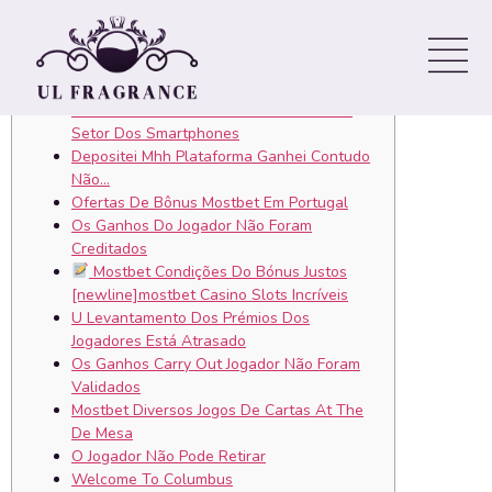
Ze Tem Um Iphone Já Pode Dar A Aplicação
Oficial Do Chatgpt
Sports – Benfica: Ânimos Aqueceram Em
Alvalade Antes Do Jogo
Cannon Procura Parceiro Para Entrar No
Setor Dos Smartphones
Depositei Mhh Plataforma Ganhei Contudo
Não…
Ofertas De Bônus Mostbet Em Portugal
Os Ganhos Do Jogador Não Foram
Creditados
Mostbet Condições Do Bónus Justos
[newline]mostbet Casino Slots Incríveis
U Levantamento Dos Prémios Dos
Jogadores Está Atrasado
Os Ganhos Carry Out Jogador Não Foram
Validados
Mostbet Diversos Jogos De Cartas At The
De Mesa
O Jogador Não Pode Retirar
Welcome To Columbus