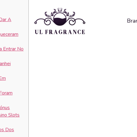
Dar A
Bra
queceram
a Entrar No
anhei
 Em
 Foram
ónus
ino Slots
os Dos