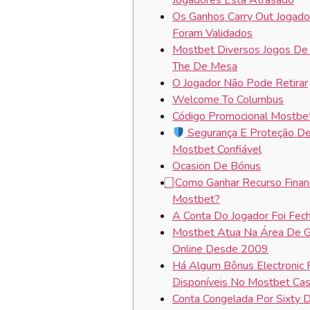
Jogadores Está Atrasado
Os Ganhos Carry Out Jogado
Foram Validados
Mostbet Diversos Jogos De 
The De Mesa
O Jogador Não Pode Retirar
Welcome To Columbus
Código Promocional Mostb
Segurança E Proteção D
Mostbet Confiável
Ocasion De Bónus
⃣ Сomo Ganhar Recurso Finan
Mostbet?
A Conta Do Jogador Foi Fec
Mostbet Atua Na Área De 
Online Desde 2009
Há Algum Bônus Electronic
Disponíveis No Mostbet Cas
Conta Congelada Por Sixty 