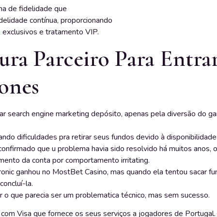
a de fidelidade que
delidade contínua, proporcionando
s exclusivos e tratamento VIP.
ra Parceiro Para Entr
ones
ar search engine marketing depósito, apenas pela diversão do 
ndo dificuldades pra retirar seus fundos devido à disponibilida
nfirmado que u problema havia sido resolvido há muitos anos, o 
mento da conta por comportamento irritating.
ronic ganhou no MostBet Casino, mas quando ela tentou sacar fu
oncluí-la.
r o que parecia ser um problematica técnico, mas sem sucesso.
 com Visa que fornece os seus serviços a jogadores de Portugal.