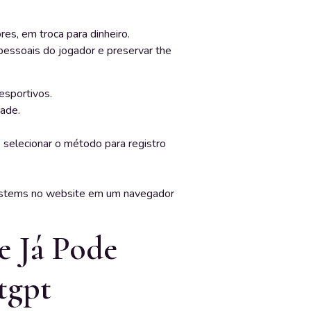
es, em troca para dinheiro.
essoais do jogador e preservar the
esportivos.
dade.
e selecionar o método para registro
systems no website em um navegador
 Já Pode
tgpt