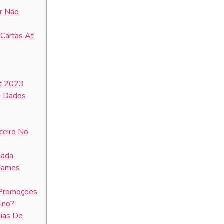
r Não
Cartas At
et 2023
e Dados
ceiro No
hada
Games
 Promoções
ino?
Dias De