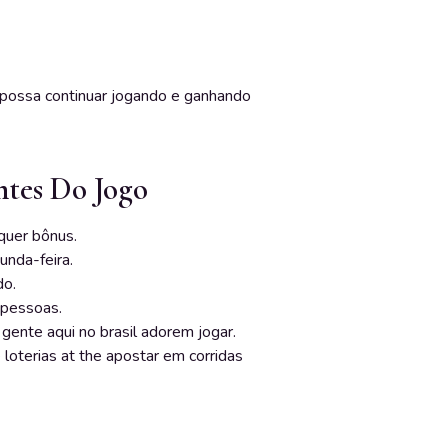
 possa continuar jogando e ganhando
tes Do Jogo
quer bônus.
nda-feira.
do.
 pessoas.
gente aqui no brasil adorem jogar.
 loterias at the apostar em corridas