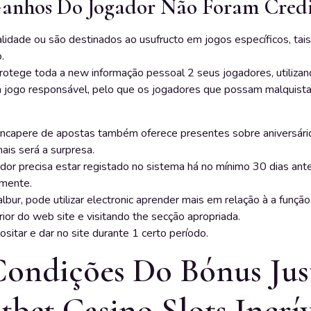
anhos Do Jogador Não Foram Cred
idade ou são destinados ao usufructo em jogos específicos, tai
.
protege toda a new informação pessoal 2 seus jogadores, utilizan
ra jogo responsável, pelo que os jogadores que possam malquis
ncapere de apostas também oferece presentes sobre aniversário 
ais será a surpresa.
or precisa estar registado no sistema há no mínimo 30 dias antes
rmente.
 albur, pode utilizar electronic aprender mais em relação à a funç
rior do web site e visitando the secção apropriada.
sitar e dar no site durante 1 certo período.
ondições Do Bónus Jus
bet Casino Slots Incrív