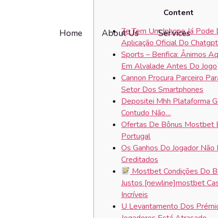
Content
Ze Tem Um Iphone Já Pode 
Home
About Us
Services
Aplicação Oficial Do Chatgpt
Sports – Benfica: Ânimos A
Em Alvalade Antes Do Jogo
Cannon Procura Parceiro Par
Setor Dos Smartphones
Depositei Mhh Plataforma G
Contudo Não…
Ofertas De Bônus Mostbet
Portugal
Os Ganhos Do Jogador Não
Creditados
Mostbet Condições Do B
Justos [newline]mostbet Cas
Incríveis
U Levantamento Dos Prémi