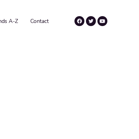
nds A-Z
Contact