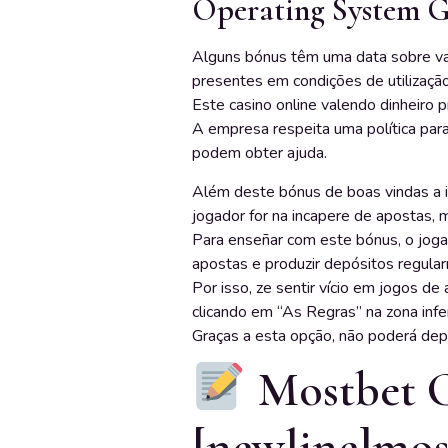
Operating System G
Alguns bónus têm uma data sobre val
presentes em condições de utilização
Este casino online valendo dinheiro 
A empresa respeita uma política pa
podem obter ajuda.
Além deste bónus de boas vindas a i
jogador for na incapere de apostas, m
Para enseñar com este bónus, o jogad
apostas e produzir depósitos regula
Por isso, ze sentir vício em jogos de
clicando em “As Regras” na zona infe
Graças a esta opção, não poderá depo
Mostbet C
[newline]most