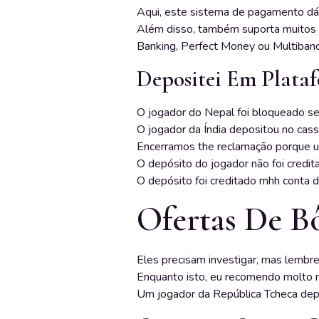
Aqui, este sistema de pagamento dá 
Além disso, também suporta muitos 
Banking, Perfect Money ou Multibanc
Depositei Em Plat
O jogador do Nepal foi bloqueado s
O jogador da Índia depositou no cass
Encerramos the reclamação porque u
O depósito do jogador não foi credi
O depósito foi creditado mhh conta d
Ofertas De B
Eles precisam investigar, mas lemb
Enquanto isto, eu recomendo molto n
Um jogador da República Tcheca depo