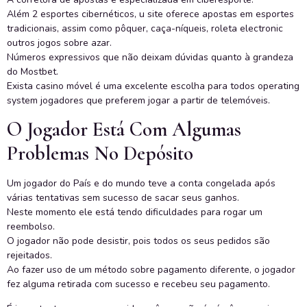
Além 2 esportes cibernéticos, u site oferece apostas em esportes
tradicionais, assim como pôquer, caça-níqueis, roleta electronic
outros jogos sobre azar.
Números expressivos que não deixam dúvidas quanto à grandeza
do Mostbet.
Exista casino móvel é uma excelente escolha para todos operating
system jogadores que preferem jogar a partir de telemóveis.
O Jogador Está Com Algumas
Problemas No Depósito
Um jogador do País e do mundo teve a conta congelada após
várias tentativas sem sucesso de sacar seus ganhos.
Neste momento ele está tendo dificuldades para rogar um
reembolso.
O jogador não pode desistir, pois todos os seus pedidos são
rejeitados.
Ao fazer uso de um método sobre pagamento diferente, o jogador
fez alguma retirada com sucesso e recebeu seu pagamento.