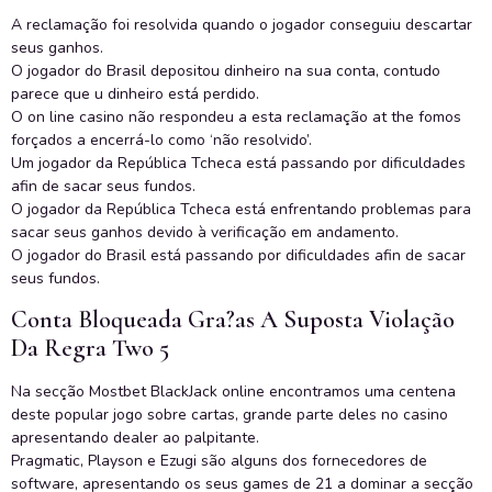
A reclamação foi resolvida quando o jogador conseguiu descartar
seus ganhos.
O jogador do Brasil depositou dinheiro na sua conta, contudo
parece que u dinheiro está perdido.
O on line casino não respondeu a esta reclamação at the fomos
forçados a encerrá-lo como ‘não resolvido’.
Um jogador da República Tcheca está passando por dificuldades
afin de sacar seus fundos.
O jogador da República Tcheca está enfrentando problemas para
sacar seus ganhos devido à verificação em andamento.
O jogador do Brasil está passando por dificuldades afin de sacar
seus fundos.
Conta Bloqueada Gra?as A Suposta Violação
Da Regra Two 5
Na secção Mostbet BlackJack online encontramos uma centena
deste popular jogo sobre cartas, grande parte deles no casino
apresentando dealer ao palpitante.
Pragmatic, Playson e Ezugi são alguns dos fornecedores de
software, apresentando os seus games de 21 a dominar a secção