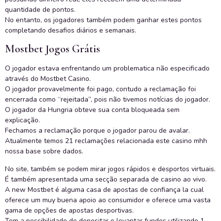
quantidade de pontos.
No entanto, os jogadores também podem ganhar estes pontos
completando desafios diários e semanais.
Mostbet Jogos Grátis
O jogador estava enfrentando um problematica não especificado
através do Mostbet Casino.
O jogador provavelmente foi pago, contudo a reclamação foi
encerrada como “rejeitada”, pois não tivemos notícias do jogador.
O jogador da Hungria obteve sua conta bloqueada sem
explicação.
Fechamos a reclamação porque o jogador parou de avalar.
Atualmente temos 21 reclamações relacionada este casino mhh
nossa base sobre dados.
No site, também se podem mirar jogos rápidos e desportos virtuais.
É também apresentada uma secção separada de casino ao vivo.
A new Mostbet é alguma casa de apostas de confiança la cual
oferece um muy buena apoio ao consumidor e oferece uma vasta
gama de opções de apostas desportivas.
Tem a possibilidade de depositar e levantar fundos utilizando 1