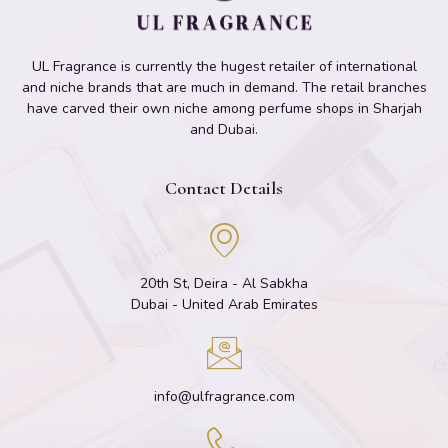
UL Fragrance is currently the hugest retailer of international
and niche brands that are much in demand. The retail branches
have carved their own niche among perfume shops in Sharjah
and Dubai.
Contact Details
20th St, Deira - Al Sabkha
Dubai - United Arab Emirates
info@ulfragrance.com