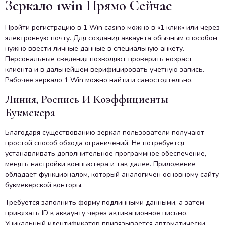
Зеркало 1win Прямо Сейчас
Пройти регистрацию в 1 Win casino можно в «1 клик» или через
электронную почту. Для создания аккаунта обычным способом
нужно ввести личные данные в специальную анкету.
Персональные сведения позволяют проверить возраст
клиента и в дальнейшем верифицировать учетную запись.
Рабочее зеркало 1 Win можно найти и самостоятельно.
Линия, Роспись И Коэффициенты
Букмекера
Благодаря существованию зеркал пользователи получают
простой способ обхода ограничений. Не потребуется
устанавливать дополнительное программное обеспечение,
менять настройки компьютера и так далее. Приложение
обладает функционалом, который аналогичен основному сайту
букмекерской конторы.
Требуется заполнить форму подлинными данными, а затем
привязать ID к аккаунту через активационное письмо.
Уникальный идентификатор привязывается автоматически,