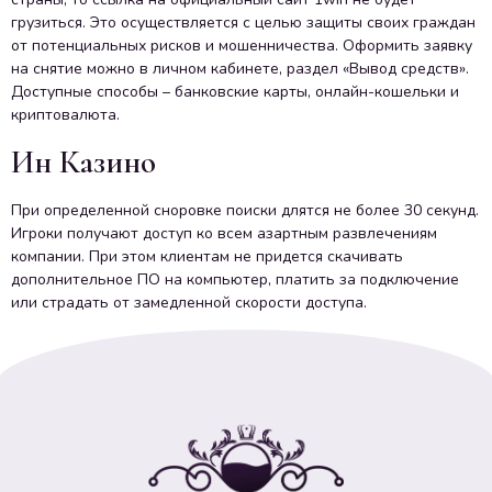
грузиться. Это осуществляется с целью защиты своих граждан
от потенциальных рисков и мошенничества. Оформить заявку
на снятие можно в личном кабинете, раздел «Вывод средств».
Доступные способы – банковские карты, онлайн-кошельки и
криптовалюта.
Ин Казино
При определенной сноровке поиски длятся не более 30 секунд.
Игроки получают доступ ко всем азартным развлечениям
компании. При этом клиентам не придется скачивать
дополнительное ПО на компьютер, платить за подключение
или страдать от замедленной скорости доступа.