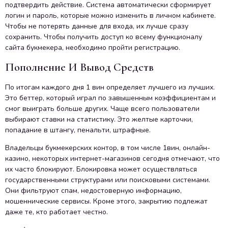
подтвердить действие. Система автоматически сформирует
логин и пароль, которые можно изменить в личном кабинете.
Чтобы не потерять данные для входа, их лучше сразу
сохранить. Чтобы получить доступ ко всему функционалу
сайта букмекера, необходимо пройти регистрацию.
Пополнение И Вывод Средств
По итогам каждого дня 1 вин определяет лучшего из лучших.
Это беттер, который играл по завышенным коэффициентам и
смог выиграть больше других. Чаще всего пользователи
выбирают ставки на статистику. Это желтые карточки,
попадание в штангу, пенальти, штрафные.
Владельцы букмекерских контор, в том числе 1вин, онлайн-
казино, некоторых интернет-магазинов сегодня отмечают, что
их часто блокируют. Блокировка может осуществляться
государственными структурами или поисковыми системами.
Они фильтруют спам, недостоверную информацию,
мошеннические сервисы. Кроме этого, закрытию подлежат
даже те, кто работает честно.