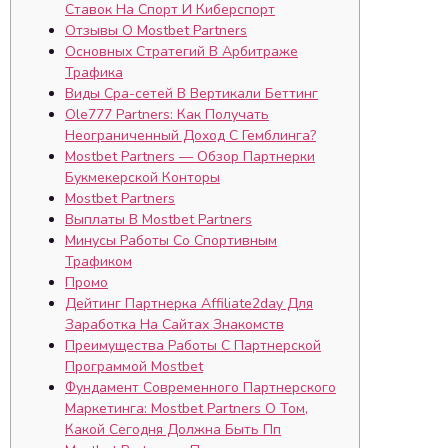
Ставок На Спорт И Киберспорт
Отзывы О Mostbet Partners
Основных Стратегий В Арбитраже
Трафика
Виды Cpa-сетей В Вертикали Беттинг
Ole777 Partners: Как Получать
Неограниченный Доход С Гемблинга?
Mostbet Partners — Обзор Партнерки
Букмекерской Конторы
Mostbet Partners
Выплаты В Mostbet Partners
Минусы Работы Со Спортивным
Трафиком
Промо
Дейтинг Партнерка Affiliate2day Для
Заработка На Сайтах Знакомств
Преимущества Работы С Партнерской
Программой Mostbet
Фундамент Современного Партнерского
Маркетинга: Mostbet Partners О Том,
Какой Сегодня Должна Быть Пп