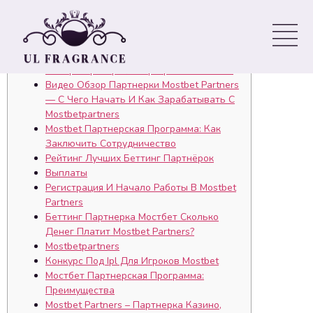
Инструменты Для Привлечения Новых
Клиентов
Фундаментальные Элементы
Современной Партнерской Программы
Обзор Партнерской Программы Mostbet
Видео Обзор Партнерки Mostbet Partners
— C Чего Начать И Как Зарабатывать С
Mostbetpartners
Mostbet Партнерская Программа: Как
Заключить Сотрудничество
Рейтинг Лучших Беттинг Партнёрок
Выплаты
Регистрация И Начало Работы В Mostbet
Partners
Беттинг Партнерка Мостбет Сколько
Денег Платит Mostbet Partners?
Mostbetpartners
Конкурс Под Ipl Для Игроков Mostbet
Мостбет Партнерская Программа:
Преимущества
Mostbet Partners – Партнерка Казино,