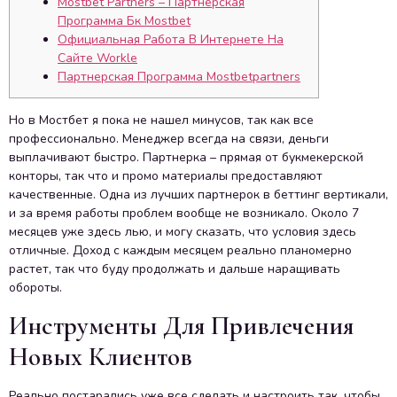
Mostbet Partners – Партнерская
Программа Бк Mostbet
Официальная Работа В Интернете На
Сайте Workle
Партнерская Программа Mostbetpartners
Но в Мостбет я пока не нашел минусов, так как все
профессионально. Менеджер всегда на связи, деньги
выплачивают быстро. Партнерка – прямая от букмекерской
конторы, так что и промо материалы предоставляют
качественные. Одна из лучших партнерок в беттинг вертикали,
и за время работы проблем вообще не возникало. Около 7
месяцев уже здесь лью, и могу сказать, что условия здесь
отличные. Доход с каждым месяцем реально планомерно
растет, так что буду продолжать и дальше наращивать
обороты.
Инструменты Для Привлечения
Новых Клиентов
Реально постарались уже все сделать и настроить так, чтобы