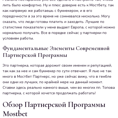
лить было комфортно. Ну и плюс доверие есть к Мостбету, так
как напрямую же работаешь с букмекером, и в его
порядочности я за это время не сомневался нисколько. Могу
сказать, что люди готовы платить и заходить. Лучшие по
статистике показатели у меня выдает Европа, с которой можно
нормально получать. Все в порядке сейчас у партнерки по
условиям работы.
Фундаментальные Элементы Современной
Партнерской Программы
Это партнерка, которая дорожит своим именем и репутацией,
так как за нее и сам букмекер по сути отвечает. Я лью не так
много в Мостбет Партнерс, но уже сейчас вижу, что в гембле
они одни из лучших, по крайней мере на данный момент.
Ставки здесь реально намного выше, чем во многих пп. Топова
партнерка, с которой хочется продолжать работать!
Обзор Партнерской Программы
Mostbet