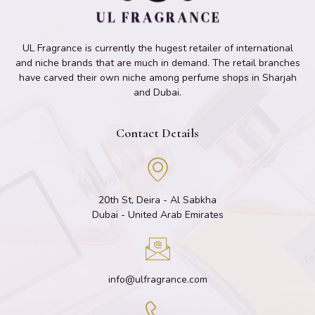
UL Fragrance is currently the hugest retailer of international
and niche brands that are much in demand. The retail branches
have carved their own niche among perfume shops in Sharjah
and Dubai.
Contact Details
20th St, Deira - Al Sabkha
Dubai - United Arab Emirates
info@ulfragrance.com