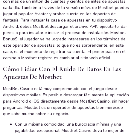
con más de un millón de clientes y cientos de miles de apuestas
cada día. También a través de la versión móvil de Mostbet puedes
jugar al popular Aviator y probar suerte en los deportes de
fantasía. Para instalar la casa de apuestas en tu dispositivo
Android, debes Mostbet descargar el archivo APK, ejecutarlo, dar
permiso para instalar e iniciar el proceso de instalación. Mostbet
BonusSi el jugador ya ha logrado interesarse en los términos de
este operador de apuestas, lo que no es sorprendente, en este
caso, es el momento de registrar su cuenta. El primer paso en el
camino a Mostbet registro es cambiar al sitio web oficial.
Cómo Lidiar Con El Ruido De Datos En Las
Apuestas De Mostbet
MostBet Casino está muy comprometido con el juego desde
dispositivos móviles. Es posible descargar fácilmente la aplicación
para Android o iOS directamente desde MostBet Casino, sin hacer
preguntas. Mostbet es un operador de apuestas bien merecido
que sabe mucho sobre su negocio.
Con la máxima comodidad, una burocracia mínima y una
jugabilidad excepcional, MostBet Casino lleva lo mejor de