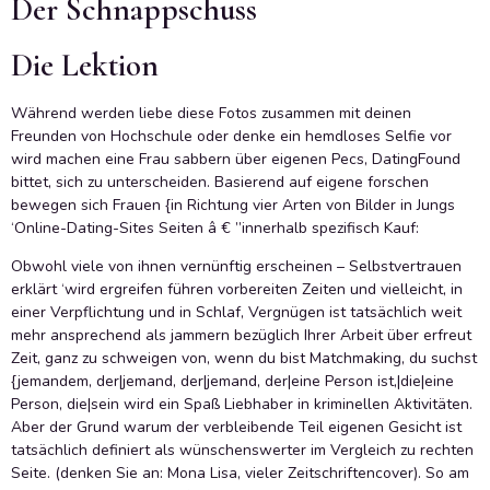
Der Schnappschuss
Die Lektion
Während werden liebe diese Fotos zusammen mit deinen
Freunden von Hochschule oder denke ein hemdloses Selfie vor
wird machen eine Frau sabbern über eigenen Pecs, DatingFound
bittet, sich zu unterscheiden. Basierend auf eigene forschen
bewegen sich Frauen {in Richtung vier Arten von Bilder in Jungs
‘Online-Dating-Sites Seiten â € ”innerhalb spezifisch Kauf:
Obwohl viele von ihnen vernünftig erscheinen – Selbstvertrauen
erklärt ‘wird ergreifen führen vorbereiten Zeiten und vielleicht, in
einer Verpflichtung und in Schlaf, Vergnügen ist tatsächlich weit
mehr ansprechend als jammern bezüglich Ihrer Arbeit über erfreut
Zeit, ganz zu schweigen von, wenn du bist Matchmaking, du suchst
{jemandem, der|jemand, der|jemand, der|eine Person ist,|die|eine
Person, die|sein wird ein Spaß Liebhaber in kriminellen Aktivitäten.
Aber der Grund warum der verbleibende Teil eigenen Gesicht ist
tatsächlich definiert als wünschenswerter im Vergleich zu rechten
Seite. (denken Sie an: Mona Lisa, vieler Zeitschriftencover). So am