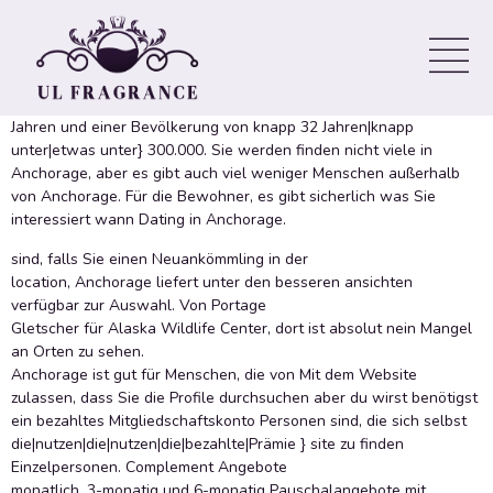
(AK): site Leitfaden für 2020
In Internet-Dating in Anchorage, Alaska? Anchorage ist tatsächlich
Alaskas größtes Stadtgebiet mit einem mittleren Alter von 32
Jahren und einer Bevölkerung von knapp 32 Jahren|knapp
unter|etwas unter} 300.000. Sie werden finden nicht viele in
Anchorage, aber es gibt auch viel weniger Menschen außerhalb
von Anchorage. Für die Bewohner, es gibt sicherlich was Sie
interessiert wann Dating in Anchorage.
sind, falls Sie einen Neuankömmling in der
location, Anchorage liefert unter den besseren ansichten
verfügbar zur Auswahl. Von Portage
Gletscher für Alaska Wildlife Center, dort ist absolut nein Mangel
an Orten zu sehen.
Anchorage ist gut für Menschen, die von Mit dem Website
zulassen, dass Sie die Profile durchsuchen aber du wirst benötigst
ein bezahltes Mitgliedschaftskonto Personen sind, die sich selbst
die|nutzen|die|nutzen|die|bezahlte|Prämie } site zu finden
Einzelpersonen. Complement Angebote
monatlich, 3-monatig und 6-monatig Pauschalangebote mit