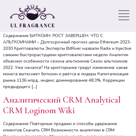
Курс биткоина и альткоинов
Рынок криптовалют TradingView
Содержание БИТКОИН. РОСТ ЗАВЕРШЕН. ЧТО С
АЛЬТКОИНАМИ – Долгосрочный прогноз цены Ethereum 2023-
2030 Криптовалюты Эксперты BitRiver назвали Radix и Injective
самыми быстрорастущими криптовалютами недели Аналитик
объяснил особенности сезона альткоинов Сезон альткоинов
2022. Уже начался? На крипторынке грядут изменения: какая
монета вытесняет биткоин и рвётся в лидеры Капитализация
рынка 1136 млрд., индекс доминирования 48.3%. Коррекции
предыдущего […]
Аналитический CRM Analytical
CRM Loginom Wiki
Содержание Повторные продажи и способы удержания
клиентов Скачать CRM Возможности аналитики в CRM