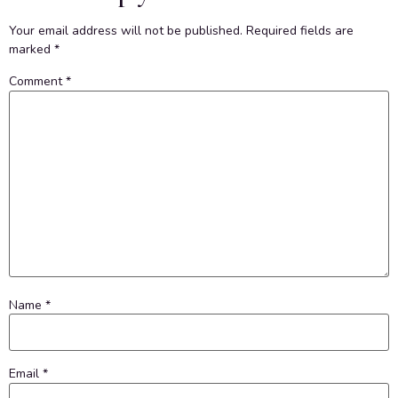
Your email address will not be published.
Required fields are
marked
*
Comment
*
Name
*
Email
*