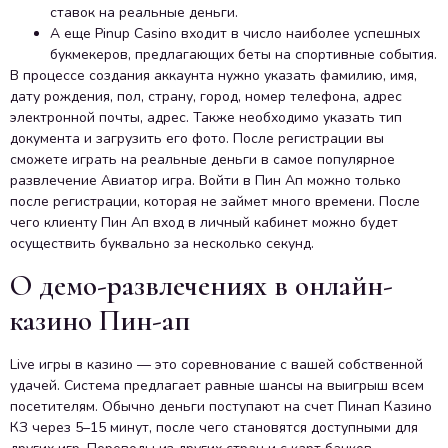
ставок на реальные деньги.
А еще Pinup Casino входит в число наиболее успешных
букмекеров, предлагающих беты на спортивные события.
В процессе создания аккаунта нужно указать фамилию, имя,
дату рождения, пол, страну, город, номер телефона, адрес
электронной почты, адрес. Также необходимо указать тип
документа и загрузить его фото. После регистрации вы
сможете играть на реальные деньги в самое популярное
развлечение Авиатор игра. Войти в Пин Ап можно только
после регистрации, которая не займет много времени. После
чего клиенту Пин Ап вход в личный кабинет можно будет
осуществить буквально за несколько секунд.
О демо-развлечениях в онлайн-
казино Пин-ап
Live игры в казино — это соревнование с вашей собственной
удачей. Система предлагает равные шансы на выигрыш всем
посетителям. Обычно деньги поступают на счет Пинап Казино
КЗ через 5–15 минут, после чего становятся доступными для