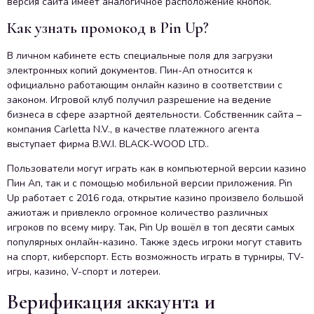
версия сайта имеет аналогичное расположение кнопок.
Как узнать промокод в Pin Up?
В личном кабинете есть специальные поля для загрузки
электронных копий документов. Пин-Ап относится к
официально работающим онлайн казино в соответствии с
законом. Игровой клуб получил разрешение на ведение
бизнеса в сфере азартной деятельности. Собственник сайта –
компания Carletta N.V., в качестве платежного агента
выступает фирма B.W.I. BLACK-WOOD LTD..
Пользователи могут играть как в компьютерной версии казино
Пин Ап, так и с помощью мобильной версии приложения. Pin
Up работает с 2016 года, открытие казино произвело большой
ажиотаж и привлекло огромное количество различных
игроков по всему миру. Так, Pin Up вошёл в топ десяти самых
популярных онлайн-казино. Также здесь игроки могут ставить
на спорт, киберспорт. Есть возможность играть в турниры, TV-
игры, казино, V-спорт и лотереи.
Верификация аккаунта и