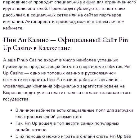
периодически проводит специальные акции для ограниченного
круга пользователей. Промокоды публикуются в почтовых
рассылках, в социальных сетях или на сайтах партнеров
компании. Активировать промокод можно в своем личном
кабинете.
Пин Ап Казино — Официальный Сайт Pin
Up Casino в Казахстане
А еще Pinup Casino входит в число наиболее успешных
букмекеров, предлагающих беты на спортивные события. Pin
Up Casino — одно из топовых казино в русскоязычном
сегменте интернета. Пин Ап казино работает легально —
управляющая компания официально зарегистрирована на
Кюрасао, ведет учет и платит налоги согласно законам этого
государства.
В личном кабинете есть специальные поля для загрузки
электронных копий документов.
Так, Pin Up вошёл в топ десяти самых популярных
онлайн-казино.
С их помощью можно играть в онлайн слоты Pin Up без