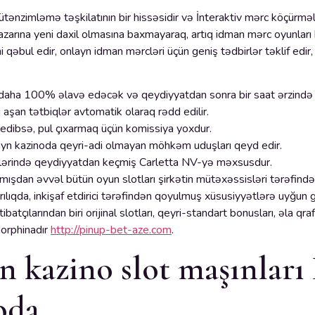
ənzimləmə təşkilatının bir hissəsidir və İnteraktiv mərc köçürməl
zarına yeni daxil olmasına baxmayaraq, artıq idman mərc oyunları h
əbul edir, onlayn idman mərcləri üçün geniş tədbirlər təklif edir, 
daha 100% əlavə edəcək və qeydiyyatdan sonra bir saat ərzində h
şan tətbiqlər avtomatik olaraq rədd edilir.
 edibsə, pul çıxarmaq üçün komissiya yoxdur.
layn kazinoda qeyri-adi olmayan möhkəm uduşları qeyd edir.
llərində qeydiyyatdan keçmiş Carletta NV-yə məxsusdur.
şdan əvvəl bütün oyun slotları şirkətin mütəxəssisləri tərəfindən 
yrılıqda, inkişaf etdirici tərəfindən qoyulmuş xüsusiyyətlərə uyğun gəlm
tçılarından biri orijinal slotları, qeyri-standart bonusları, əla qraf
dorphinadır
http://pinup-bet-aze.com
.
n kazino slot maşınları
oda