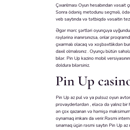
Çıxarılması Oyun hesabından vəsait çı
Sonra ödəniş metodunu seçməli, ödəni
veb saytında və tətbiqdə vəsaitin tez
Əgər mərc şərtləri oyunçuya uyğundurs
rəylərinə inanırsınızsa, onlar proqram
çıxarmalı olacaq və xoşbəxtlikdən bun
daxil olmalısınız . Oyunçu bütün sahə
bilər. Pin Up kazino mobil versiyasının
doldura bilərsiniz.
Pin Up casino
Pin Up az pul və ya pulsuz oyun avtom
provayderlərdən , eləcə də yalnız bir h
ən çox qazanan və həmişə maksimum gə
oynamaq imkanı da verir.Rəsmi intern
sınamaq üçün rəsmi saytın Pin Up az