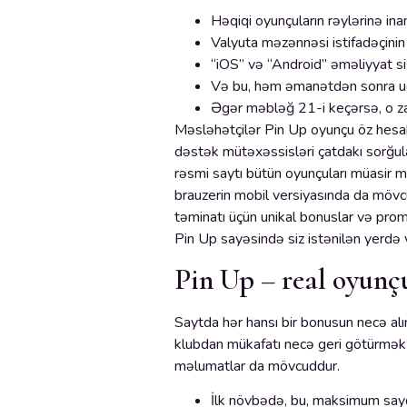
Həqiqi oyunçuların rəylərinə inan
Valyuta məzənnəsi istifadəçinin 
“iOS” və “Android” əməliyyat si
Və bu, həm əmanətdən sonra udu
Əgər məbləğ 21-i keçərsə, o zaman
Məsləhətçilər Pin Up oyunçu öz hesabın
dəstək mütəxəssisləri çatdakı sorğula
rəsmi saytı bütün oyunçuları müasir 
brauzerin mobil versiyasında da mövcu
təminatı üçün unikal bonuslar və pro
Pin Up sayəsində siz istənilən yerdə v
Pin Up – real oyunçu
Saytda hər hansı bir bonusun necə alı
klubdan mükafatı necə geri götürmək v
məlumatlar da mövcuddur.
İlk növbədə, bu, maksimum sayda 