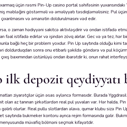
xarmaq üçün rəsmi Pin-Up casino portal səhifəsinin yuxarısındakı 
ş məbləğini göstərməli və əməliyyatı təsdiqləməlisiniz. Pul üçün
 çıxarılmasını və əmanətin doldurulmasını vəd edir.
a, o zaman hədiyyəni sakitcə aktivləşdirir və ondan istifadə etmə
dan fəal istifadə edirlər və işindən zövq alırlar. Gec və ya tez, hə
unla bağlı heç bir problem yoxdur. Pin Up saytında olduğu kimi ta
ləri doldurduqdan sonra onu etibarlı şəkildə göndərə və pul köçürm
 çıxış baxımından üstünlüyü ondan ibarətdir ki, onun rahat interfeys
 ilk depozit qeydiyyatı
atları ziyarətçilər üçün əsas əyləncə formasıdır. Burada Yggdrasil
it olan az tanınan şirkətlərdən real pul yuvaları var. Hər halda, Pin
lirli olurlar. Real pullu slotlardan əlavə, qumar klubu sizə Pin
et saytında bukmeker kontoru ayrıca rejim formasında gəlir. Buk
 menyusunda müvafiq bölməni seçmək kifayətdir.