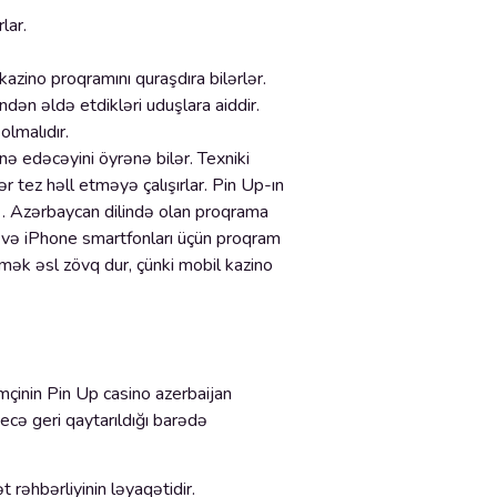
lar.
azino proqramını quraşdıra bilərlər.
n əldə etdikləri uduşlara aiddir.
olmalıdır.
nə edəcəyini öyrənə bilər. Texniki
 tez həll etməyə çalışırlar. Pin Up-ın
 . Azərbaycan dilində olan proqrama
d və iPhone smartfonları üçün proqram
mək əsl zövq dur, çünki mobil kazino
mçinin Pin Up casino azerbaijan
ecə geri qaytarıldığı barədə
 rəhbərliyinin ləyaqətidir.