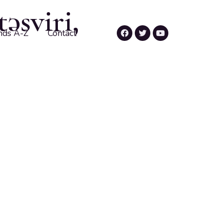
əsviri,
nds A-Z
Contact