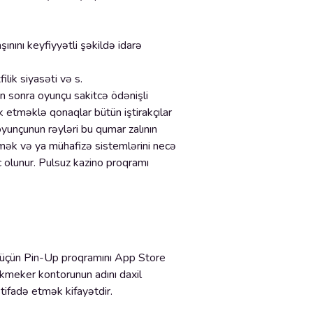
nını keyfiyyətli şəkildə idarə
lik siyasəti və s.
an sonra oyunçu sakitcə ödənişli
k etməklə qonaqlar bütün iştirakçılar
oyunçunun rəyləri bu qumar zalının
ymək və ya mühafizə sistemlərini necə
c olunur. Pulsuz kazino proqramı
üçün Pin-Up proqramını App Store
ukmeker kontorunun adını daxil
ifadə etmək kifayətdir.