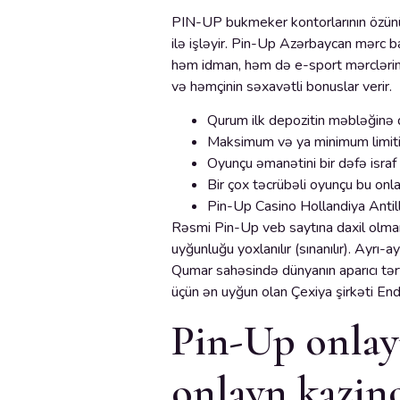
PIN-UP bukmeker kontorlarının özünüt
ilə işləyir. Pin-Up Azərbaycan mərc ba
həm idman, həm də e-sport mərclərini q
və həmçinin səxavətli bonuslar verir.
Qurum ilk depozitin məbləğinə 
Maksimum və ya minimum limiti a
Oyunçu əmanətini bir dəfə israf
Bir çox təcrübəli oyunçu bu on
Pin-Up Casino Hollandiya Anti
Rəsmi Pin-Up veb saytına daxil olmamı
uyğunluğu yoxlanılır (sınanılır). Ayrı-a
Qumar sahəsində dünyanın aparıcı tərtiba
üçün ən uyğun olan Çexiya şirkəti En
Pin-Up onlay
onlayn kazin