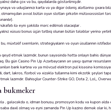
alnız daha çox və bu, qaydalarda göstərilmişdir.
naya və uduşlarınızı karta və ya digər ödəniş alətlərinə çıxara bilə
olmamışdan əvvəl bütün oyun slotları şirkətin mütəxəssisləri tərəf
nanılır).
ükafatı ilə eyni şəkildə mərc edilməli olacaqlar .
yalnız xüsusi bonus üçün tətbiq olunan bütün tələblər yerinə yetiril
bu, müxtəlif sxemlərin, strategiyaların və oyun üsullarının istifadə
 da qeyd etmək lazımdır, bunun sayəsində hətta onlayn bahis dünya
. Bu gün Casino Pin Up Azərbaycanın ən yaxşı qumar resurslarının
tənilən bank kartına və ya mövcud elektron pul kisəsinə komissiyas
 dart, lakros, florbol və xizəklə tullanma kimi ekzotik şeyləri tapa
 etmək lazımdır. Bahisçilər Counter-Strike GO, Dota 2, LoL, Overwat
a bukmeker
lə , gələcəkdə o, idman bonusu, promosyon kodu və kupon əldə ed
ba daxil olmaq və eyni zamanda Pin Up kazino demək olar ki, he