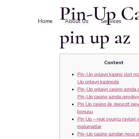
Pin-Up Ca
Home
About Us
Services
pin up az
Content
Pin-Up onlayn kazino slot maş
Up onlayn kazinoda
Pin-Up onlayn casino aznda 
Pin-Up casino aznda qeydiyy
Pin Up casino ilk depozit qey
bonusu
Pin Up – real oyunçu rəyləri v
məlumatlar
Pin-Up casino azndan necə p