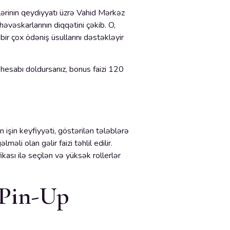
ərinin qeydiyyatı üzrə Vahid Mərkəz
əvəskarlarının diqqətini çəkib. O,
bir çox ödəniş üsullarını dəstəkləyir
esabı doldursanız, bonus faizi 120
işin keyfiyyəti, göstərilən tələblərə
əli olan gəlir faizi təhlil edilir.
ikası ilə seçilən və yüksək rollerlər
 Pin-Up