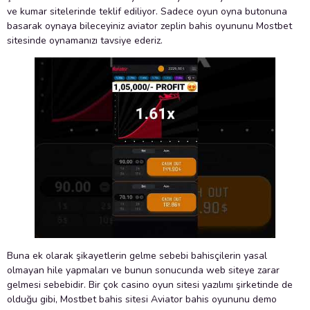
ve kumar sitelerinde teklif ediliyor. Sadece oyun oyna butonuna
basarak oynaya bileceyiniz aviator zeplin bahis oyununu Mostbet
sitesinde oynamanızı tavsiye ederiz.
Buna ek olarak şikayetlerin gelme sebebi bahisçilerin yasal
olmayan hile yapmaları ve bunun sonucunda web siteye zarar
gelmesi sebebidir. Bir çok casino oyun sitesi yazılımı şirketinde de
olduğu gibi, Mostbet bahis sitesi Aviator bahis oyununu demo