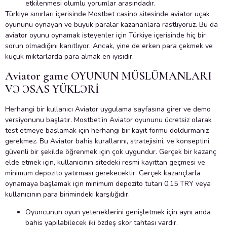
etkilenmesi olumlu yorumlar arasındadır.
Türkiye sınırları içerisinde Mostbet casino sitesinde aviator uçak
oyununu oynayan ve büyük paralar kazananlara rastlıyoruz. Bu da
aviator oyunu oynamak isteyenler için Türkiye içerisinde hiç bir
sorun olmadığını kanıtlıyor. Ancak, yine de erken para çekmek ve
küçük miktarlarda para almak en iyisidir.
Aviator game OYUNUN MÜSLÜMANLARI
VƏ ƏSAS YÜKLƏRİ
Herhangi bir kullanıcı Aviator uygulama sayfasına girer ve demo
versiyonunu başlatır. Mostbet’in Aviator oyununu ücretsiz olarak
test etmeye başlamak için herhangi bir kayıt formu doldurmanız
gerekmez. Bu Aviator bahis kurallarını, stratejisini, ve konseptini
güvenli bir şekilde öğrenmek için çok uygundur. Gerçek bir kazanç
elde etmek için, kullanıcının sitedeki resmi kayıttan geçmesi ve
minimum depozito yatırması gerekecektir. Gerçek kazançlarla
oynamaya başlamak için minimum depozito tutarı 0,15 TRY veya
kullanıcının para birimindeki karşılığıdır.
Oyuncunun oyun yeteneklerini genişletmek için aynı anda
bahis yapılabilecek iki özdeş skor tahtası vardır.