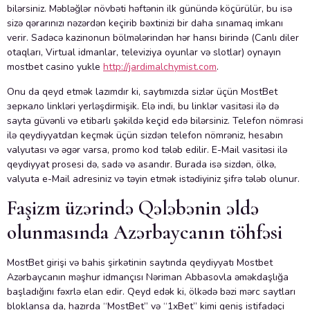
bilərsiniz. Məbləğlər növbəti həftənin ilk günündə köçürülür, bu isə
sizə qərarınızı nəzərdən keçirib bəxtinizi bir daha sınamaq imkanı
verir. Sadəcə kazinonun bölmələrindən hər hansı birində (Canlı diler
otaqları, Virtual idmanlar, televiziya oyunlar və slotlar) oynayın
mostbet casino yukle
http://jardimalchymist.com
.
Onu da qeyd etmək lazımdır ki, saytımızda sizlər üçün MostBet
зеркало linkləri yerləşdirmişik. Elə indi, bu linklər vasitəsi ilə də
sayta güvənli və etibarlı şəkildə keçid edə bilərsiniz. Telefon nömrəsi
ilə qeydiyyatdan keçmək üçün sizdən telefon nömrəniz, hesabın
valyutası və əgər varsa, promo kod tələb edilir. E-Mail vasitəsi ilə
qeydiyyat prosesi də, sadə və asandır. Burada isə sizdən, ölkə,
valyuta e-Mail adresiniz və təyin etmək istədiyiniz şifrə tələb olunur.
Faşizm üzərində Qələbənin əldə
olunmasında Azərbaycanın töhfəsi
MostBet girişi və bahis şirkətinin saytında qeydiyyatı Mostbet
Azərbaycanın məşhur idmançısı Nəriman Abbasovla əməkdaşlığa
başladığını fəxrlə elan edir. Qeyd edək ki, ölkədə bəzi mərc saytları
bloklansa da, hazırda “MostBet” və “1xBet” kimi geniş istifadəçi