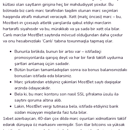
kütləsi olan saytların girişinə heç bir məhdudiyyət yoxdur. Bu
bölmədə biz canlı mərc tərəfindən təqdim olunan mərc seçimləri
haqqında ətraflı məlumat verəcəyik. Xətt (matç öncəsi) mərc – bu,
Mostbet-in çoxsaylı atletik yarışlarda qəbul etdiyi mərclərin
hərtərəfli siyahısıdır və bu, mürəkkəb və ya sadə bir xətt ola bilər.
Canlı mərclər MostBet saytında mövcud olduğundan daha çoxdur
və onu hesabınızdakı ‘Canlı’ tabına toxunmaqla tapmaq olar.
Bununla birlikdə, bunun bir artısı var – istifadəçi
promosyonlarda qarışıq deyil və hər bir fərdi təklifi uydurma
şərtləri anlamaq üçün sadədir.
Bütün bunları tamamladıqdan sonra isə bonus balanısınızdakı
bonusları istifadə edə bilərsiniz.
Mərc şirkətindən etdiyiniz çəkimləri MostBet saytı dəqiqələr
ərzində ödəyəcəkdir.
Belə ki, bu mərc kontoru son nəsil SSL şifrələmə üsulu ilə
saytını qoruma altına alıb.
Lakin, MostBet vergi tutmasa belə, istifadə etdiyiniz bank
sizdən müəyyən miqdarda faiz tuta bilər.
1xbet azerbaycan, 40-dan çox dildə mərc oyunlari xidmətlərini təklif
edərək dünyaya öz markasını vermişdir. Son illər bitcoins və yüksək