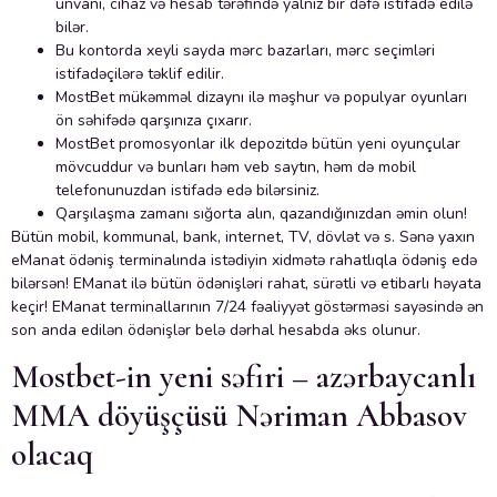
ünvanı, cihaz və hesab tərəfində yalnız bir dəfə istifadə edilə
bilər.
Bu kontorda xeyli sayda mərc bazarları, mərc seçimləri
istifadəçilərə təklif edilir.
MostBet mükəmməl dizaynı ilə məşhur və populyar oyunları
ön səhifədə qarşınıza çıxarır.
MostBet promosyonlar ilk depozitdə bütün yeni oyunçular
mövcuddur və bunları həm veb saytın, həm də mobil
telefonunuzdan istifadə edə bilərsiniz.
Qarşılaşma zamanı sığorta alın, qazandığınızdan əmin olun!
Bütün mobil, kommunal, bank, internet, TV, dövlət və s. Sənə yaxın
eManat ödəniş terminalında istədiyin xidmətə rahatlıqla ödəniş edə
bilərsən! EManat ilə bütün ödənişləri rahat, sürətli və etibarlı həyata
keçir! EManat terminallarının 7/24 fəaliyyət göstərməsi sayəsində ən
son anda edilən ödənişlər belə dərhal hesabda əks olunur.
Mostbet-in yeni səfiri – azərbaycanlı
MMA döyüşçüsü Nəriman Abbasov
olacaq