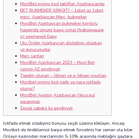
MostBet promo kod təklifləri Azərbaycanda
BET BUKMEKER ŞİRKƏTİ – 1xbet az 1xbet
merc, Azərbaycan Mərc, bukmeker
MostBet Azərbaycan bukmeker kontoru
haqqında ümumi baxış-icmal Информация
от компаний Баку
Ulu Öndər Azərbaycan dövlətinin xilaskarı
və qurucusudur
Mərc şərtləri
MostBet Azerbaycan 2023 – Most Bet
casino AZ qeydiyyat
Təqdim olunan – İdman və e-İdman oyunları
Mostbet promo kod nədir və nəcə istifadə
olunur?
MostBet Aviator Azərbaycan Necə pul
qazanmalı
Sosial şəbəkə ilə qeydiyyat
İstifadə etmək istədiyiniz bonusu seçib üzərinə klikləyin. Ancaq
Mostbet-də itirdiklərinizi bərpa etmək fürsətiniz hər zaman ola bilər.
Onlayn kazinodan mərclərinizin 5-10% arasında məbləğini qaytara