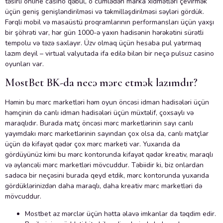
təsirli online casino qəbul, o cümlədən marka xidmətləri çevirmək
üçün geniş genişləndirilməsi və təkmilləşdirilməsi səyləri gördük.
Fərqli mobil və masaüstü proqramlarının performansları üçün yaxşı
bir şöhrəti var, hər gün 1000-ə yaxın hadisənin hərəkətini sürətli
tempolu və təzə saxlayır. Üzv olmaq üçün hesaba pul yatırmaq
lazım deyil – virtual valyutada ifa edilə bilən bir neçə pulsuz casino
oyunları var.
MostBet BK-da necə mərc etmək lazımdır?
Həmin bu mərc marketləri həm oyun öncəsi idman hadisələri üçün
həmçinin də canlı idman hadisələri üçün müxtəlif, çoxsaylı və
maraqlıdır. Burada matç öncəsi mərc marketlərinin sayı canlı
yayımdakı mərc marketlərinin sayından çox olsa da, canlı matçlar
üçün də kifayət qədər çox mərc marketi var. Yuxarıda da
gördüyünüz kimi bu mərc kontorunda kifayət qədər kreativ, maraqlı
və əyləncəli mərc marketləri mövcuddur. Təbiidir ki, biz onlardan
sadəcə bir neçəsini burada qeyd etdik, mərc kontorunda yuxarıda
gördüklərinizdən daha maraqlı, daha kreativ mərc marketləri də
mövcuddur.
Mostbet az mərclər üçün hətta əlavə imkanlar da təqdim edir.