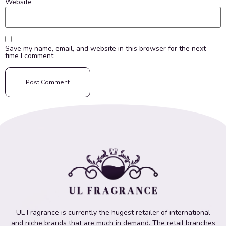
Website
Save my name, email, and website in this browser for the next
time I comment.
UL Fragrance is currently the hugest retailer of international
and niche brands that are much in demand. The retail branches