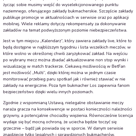
życząc sobie musimy wejść do wyselekcjonowanego punktu
naziemnego, oferującego zakłady bukmacherskie. Szczęście zakłady
publikuje promocje w aktualnościach w serwisie oraz po aplikacji
mobilnej. Wiele reklamy dotyczy rekompensaty za dokonywanie
zakładów na temat podwyższonym poziomie niebezpieczeństwa.
Jest w tym miejscu „Kalendarz”, który zawiera zakłady live, które to
będą dostępne w najbliższym tygodniu i lista wszelkich meczów, w
które wolno w określonej chwili zaryzykować zakład. Na wejściu
po wybrany mecz można zbadać aktualizowane non stop wyniki i
wizualizację w match trackerze. Ciekawą możliwością w BetFan
jest możliwość „Multi”, dzięki której można w jednym czasie
monitorować przebieg paru spotkań jak i również stawiać w nie
zakłady na energicznie. Poza tym bukmacher Los zapewnia fanom
bezpieczeństwo dzięki wielu innych poziomach.
Zgodnie z wspomnianą Ustawą, nielegalne obstawianie meczy
naraża gracza na konsekwencje w postaci konieczności należności
grzywny, a potencjalnie chociażby więzienia. Równocześnie licencja
wydaje się być mocną ochroną, że uciecha będzie toczyć się
grzecznie – bądź jak powiada się w sporcie. W danym serwisie
znajdziecie tylko legalnych i sprawdzonych bukmacherów,