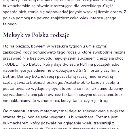
bukmacherskie są równie interesujące dla wszelkiego. Część
spośród nich stanie się odpowiadać jedynie wąskiej liczbie graczy. Z
polską pomocą na pewno znajdziesz cokolwiek interesującego
fajnego.
Meksyk vs Polska rodzaje
I to na bieżąco, bowiem w wszelkim tygodniu umie czymś
zaskoczyć. Kody bonusoweto tego rodzaju, które swobodnie można
przyswoić. Nie bez powodu największym sukcesem cieszy się choć
„KODBET” po Betclic, który daje dwieście PLN na początek albo
napomknięte już odmienne propozycje od STS, Fortuny czy firmy
Betfan. Bonusy były, istnieją i pozostaną raczej nieoferwalną
częścią świata bukmacherskiego. Aczkolwiek to każdy z osobna
postanawia co wydaje się być istotne, a co nie. Tak samo dzielimy
się wiadomościami jak i również faktami, naszymi odczuciami, lecz
nie nakłaniamy do wchodzenia, korzystania, czy rejestracji.
Od momentu strony matematycznej daje to zdecydowanie większe
szanse dzięki odniesienie wygranej u bukmachera. Fortuna jest
bukmacherem, który pozwala na oglądanie wielu transmisji z