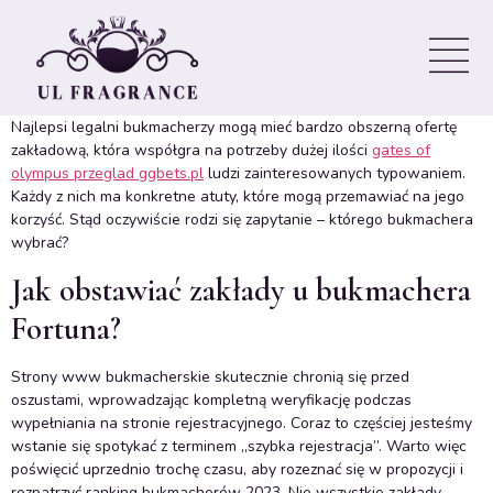
Sprawdź gdzie najlepiej
zaplanować konto
Najlepsi legalni bukmacherzy mogą mieć bardzo obszerną ofertę
zakładową, która współgra na potrzeby dużej ilości
gates of
olympus przeglad ggbets.pl
ludzi zainteresowanych typowaniem.
Każdy z nich ma konkretne atuty, które mogą przemawiać na jego
korzyść. Stąd oczywiście rodzi się zapytanie – którego bukmachera
wybrać?
Jak obstawiać zakłady u bukmachera
Fortuna?
Strony www bukmacherskie skutecznie chronią się przed
oszustami, wprowadzając kompletną weryfikację podczas
wypełniania na stronie rejestracyjnego. Coraz to częściej jesteśmy
wstanie się spotykać z terminem „szybka rejestracja”. Warto więc
poświęcić uprzednio trochę czasu, aby rozeznać się w propozycji i
rozpatrzyć ranking bukmacherów 2023. Nie wszystkie zakłady