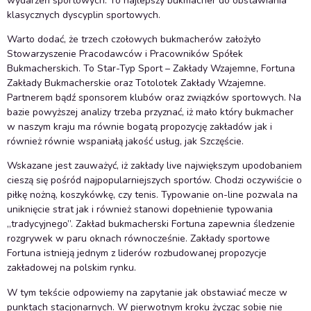
wydarzeń sportowych. To najlepszy bukmacher do obstawiania
klasycznych dyscyplin sportowych.
Warto dodać, że trzech czołowych bukmacherów założyło
Stowarzyszenie Pracodawców i Pracowników Spółek
Bukmacherskich. To Star-Typ Sport – Zakłady Wzajemne, Fortuna
Zakłady Bukmacherskie oraz Totolotek Zakłady Wzajemne.
Partnerem bądź sponsorem klubów oraz związków sportowych. Na
bazie powyższej analizy trzeba przyznać, iż mało który bukmacher
w naszym kraju ma równie bogatą propozycję zakładów jak i
również równie wspaniałą jakość usług, jak Szczęście.
Wskazane jest zauważyć, iż zakłady live największym upodobaniem
cieszą się pośród najpopularniejszych sportów. Chodzi oczywiście o
piłkę nożną, koszykówkę, czy tenis. Typowanie on-line pozwala na
uniknięcie strat jak i również stanowi dopełnienie typowania
„tradycyjnego”. Zakład bukmacherski Fortuna zapewnia śledzenie
rozgrywek w paru oknach równocześnie. Zakłady sportowe
Fortuna istnieją jednym z liderów rozbudowanej propozycje
zakładowej na polskim rynku.
W tym tekście odpowiemy na zapytanie jak obstawiać mecze w
punktach stacjonarnych. W pierwotnym kroku życząc sobie nie